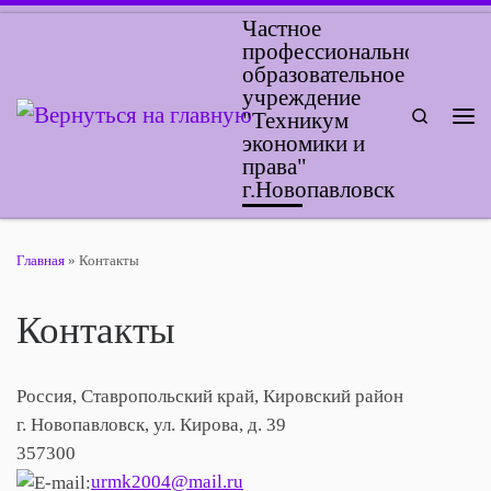
Частное
Перейти к содержимому
профессиональное
образовательное
учреждение
Search
"Техникум
Ме
экономики и
права"
г.Новопавловск
Главная
»
Контакты
Контакты
Россия, Ставропольский край, Кировский район
г. Новопавловск, ул. Кирова, д. 39
357300
urmk2004@mail.ru