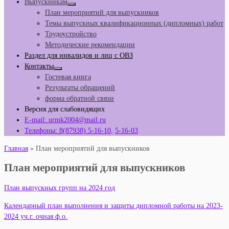
Выпускникам
План мероприятий для выпускников
Темы выпускных квалификационных (дипломных) работ
Трудоустройство
Методические рекомендации
Раздел для инвалидов и лиц с ОВЗ
Контакты
Гостевая книга
Результаты обращений
форма обратной связи
Версия для слабовидящих
E-mail: urmk2004@mail.ru
Телефоны: 8(87938) 5-16-10,
5-16-03
Главная
»
План мероприятий для выпускников
План мероприятий для выпускников
План выпускных групп на 2024 год
Календарный план выполнения и защиты дипломной работы на 2023-
2024 уч.г. очная ф.о.