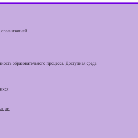
й организацией
ность образовательного процесса. Доступная среда
щихся
зации