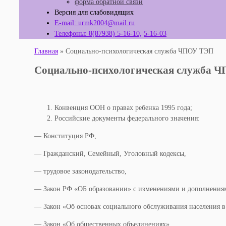
форма обратной связи
Версия для слабовидящих
E-mail: urmk2004@mail.ru
Телефоны: 8(87938) 5-16-10,
5-16-03
Главная
»
Социально-психологическая служба ЧПОУ ТЭП
Социально-психологическая служба 
Конвенция ООН о правах ребенка 1995 года;
Российские документы федерального значения:
— Конституция РФ,
— Гражданский, Семейный, Уголовный кодексы,
— трудовое законодательство,
— Закон РФ «ОБ образовании» с изменениями и дополнения
— Закон «Об основах социального обслуживания населения в
— Закон «Об общественных объединениях»,