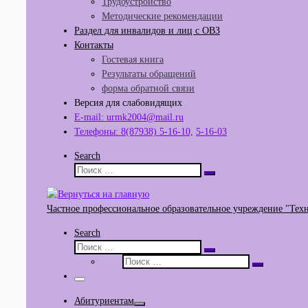
Трудоустройство
Методические рекомендации
Раздел для инвалидов и лиц с ОВЗ
Контакты
Гостевая книга
Результаты обращений
форма обратной связи
Версия для слабовидящих
E-mail: urmk2004@mail.ru
Телефоны: 8(87938) 5-16-10,
5-16-03
Search
Поиск
Поиск
…
Частное профессиональное образовательное учреждение "Тех
Search
Поиск
Поиск
Поиск
…
Поиск
…
Меню
Абитуриентам