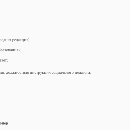
ледняя редакция)
разования»;
тает;
ия, должностная инструкция социального педагога.
 опер