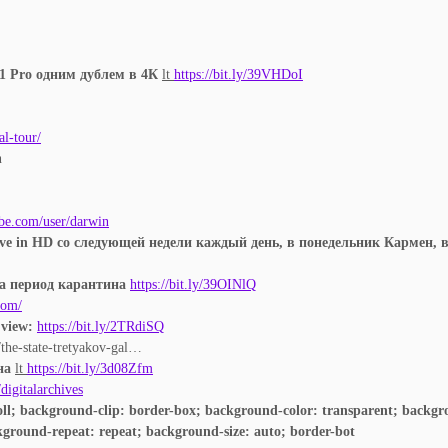
11 Pro одним дублем в 4К
lt
https://bit.ly/39VHDoI
al-tour/
n
be.com/user/darwin
ve in HD со следующей недели каждый день, в понедельник Кармен, в
на период карантина
https://bit.ly/39OINlQ
com/
 view:
https://bit.ly/2TRdiSQ
the-state-tretyakov-gal…
ена
lt
https://bit.ly/3d08Zfm
/digitalarchives
roll; background-clip: border-box; background-color: transparent; back
ground-repeat: repeat; background-size: auto; border-bot