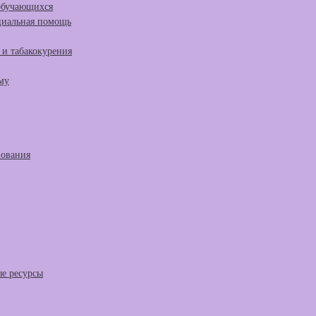
 обучающихся
циальная помощь
и табакокурения
му
зования
е ресурсы