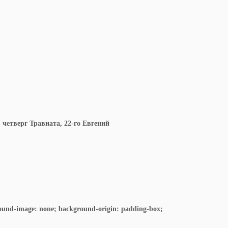
 четверг Травиата, 22-го Евгений
ground-image: none; background-origin: padding-box;