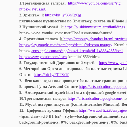
1.Третьяковская галерея.
https://www.yotube.com/user/stg
https://lavrus.art/
2.Эрмитаж
.
lt
https://bit.ly/33nCpQg
пятичасовое путешествие по Эрмитажу, снятое на iPhone 
3.Пушкинский музей.
lt
https://pushkinmuseum.art/#buildings
https:// www. yotube. com/ user/TheArtsmuseum/featured
4.
Оружейная палата.
lt
https://armoury-chamber.kreml.ru/virtu
https://play.google.com/store/apps/details?id=com.maugry
. Kremli
https://
apps.apple.com/us/app/muzei-kremla/id1146334285?is=1
https://www.yotube.com/user/
kremlin1856/videos
5. Государственный Дарвиновский музей.
https://www.yotu
6. Metropolitan Opera анонсировала бесплатные стримы Li
Онегин
https://bit.ly/2TTSr1f
7. Венская опера тоже проводит бесплатные трансляции 
8. проект Гугла Arts and Culture
https://artsandculture.google.
9. Амстердамский музей Ван Гога с функцией google street
10.Третьяковская галерея
https://artsandculture.google.com/
…/
11. Музей истории искусств (Kunsthistorisches Museum), В
12. Цифровые
архивы
Уффици
https://www.uffizi.it/en/pages
<span class=»cf0 ff1 fs24″ style=»background-attachment: sc
background-position-x: 0%; background-position-y: 0%; back