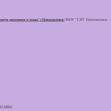
никум экономики и права" г.Новопавловск
ЧПОУ "ТЭП" Новопавловск
) работ