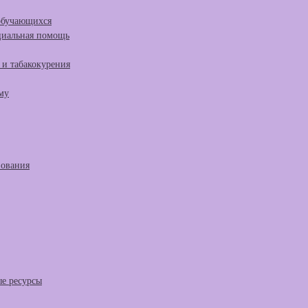
 обучающихся
циальная помощь
и табакокурения
му
зования
е ресурсы