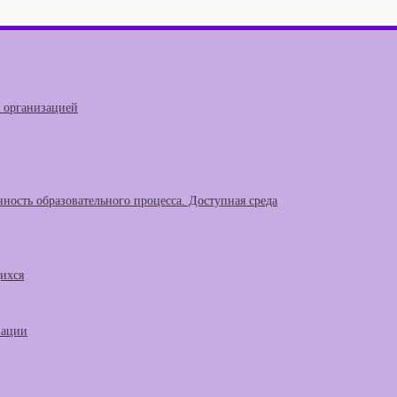
й организацией
ность образовательного процесса. Доступная среда
щихся
зации