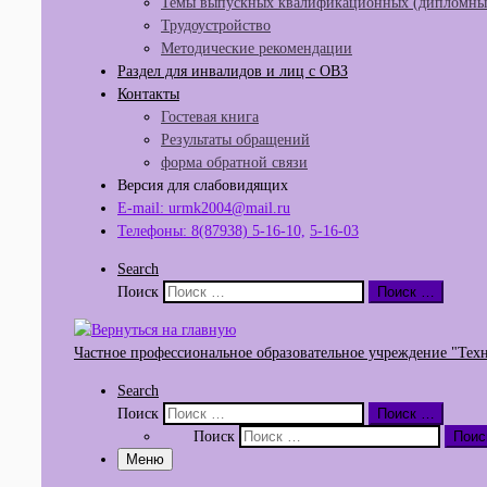
Темы выпускных квалификационных (дипломных
Трудоустройство
Методические рекомендации
Раздел для инвалидов и лиц с ОВЗ
Контакты
Гостевая книга
Результаты обращений
форма обратной связи
Версия для слабовидящих
E-mail: urmk2004@mail.ru
Телефоны: 8(87938) 5-16-10,
5-16-03
Search
Поиск
Поиск …
Частное профессиональное образовательное учреждение "Тех
Search
Поиск
Поиск …
Поиск
Поис
Меню