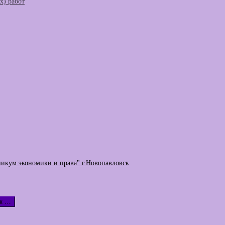
) работ
никум экономики и права" г.Новопавловск
к …