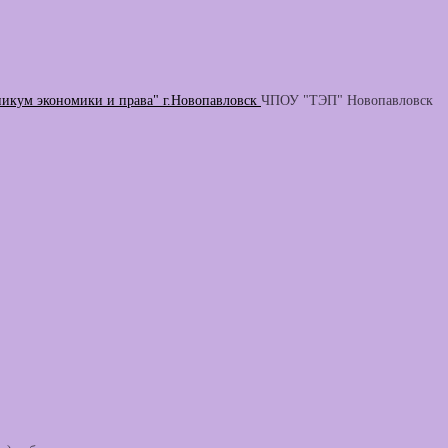
никум экономики и права" г.Новопавловск
ЧПОУ "ТЭП" Новопавловск