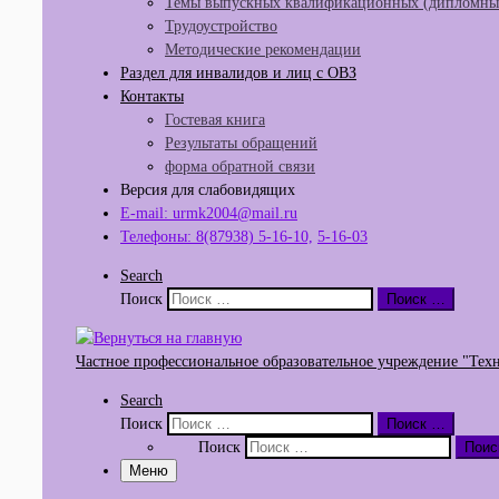
Темы выпускных квалификационных (дипломных
Трудоустройство
Методические рекомендации
Раздел для инвалидов и лиц с ОВЗ
Контакты
Гостевая книга
Результаты обращений
форма обратной связи
Версия для слабовидящих
E-mail: urmk2004@mail.ru
Телефоны: 8(87938) 5-16-10,
5-16-03
Search
Поиск
Поиск …
Частное профессиональное образовательное учреждение "Тех
Search
Поиск
Поиск …
Поиск
Поис
Меню