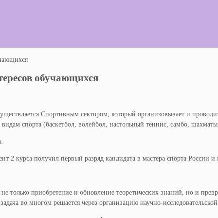
учающихся
нтересов обучающихся
осуществляется Спортивным сектором, который организовывает и провод
идам спорта (баскетбол, волейбол, настольный теннис, самбо, шахматы, б
.
нт 2 курса получил первый разряд кандидата в мастера спорта России и
 не только приобретение и обновление теоретических знаний, но и прев
задача во многом решается через организацию научно-исследовательской