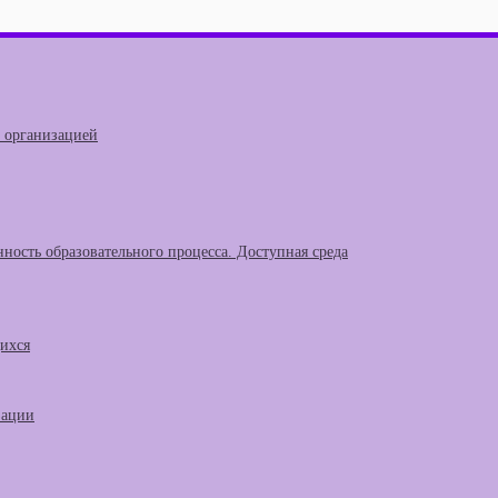
й организацией
ность образовательного процесса. Доступная среда
щихся
зации