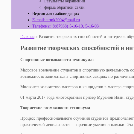
Результаты обращений
форма обратной связи
Версия для слабовидящих
E-mail: urmk2004@mail.ru
Телефоны: 8(87938) 5-16-10,
5-16-03
Главная
»
Развитие творческих способностей и интересов об
Развитие творческих способностей и и
Спортивные возможности техникума:
Массовое вовлечение студентов в спортивную деятельность 
возможность заниматься в спортивных секциях по различным в
Множится количество мастеров и кандидатов в мастера спорта
01 марта 2017 года многократный призер Муранов Иван, студе
Творческие возможности техникума
Процесс профессионального обучения студентов предполагает
практической деятельности — прочные умения и навыки. Эта 