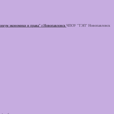
никум экономики и права" г.Новопавловск
ЧПОУ "ТЭП" Новопавловск