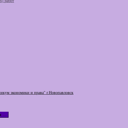
) работ
никум экономики и права" г.Новопавловск
к …