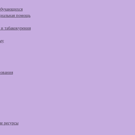
 обучающихся
циальная помощь
и табакокурения
му
зования
е ресурсы