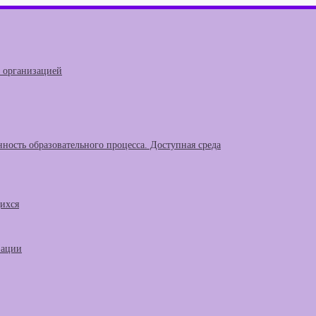
й организацией
ность образовательного процесса. Доступная среда
щихся
зации