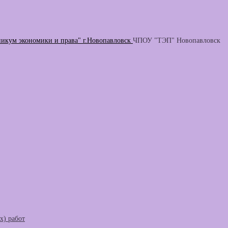
никум экономики и права" г.Новопавловск
ЧПОУ "ТЭП" Новопавловск
) работ