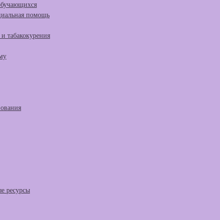
 обучающихся
циальная помощь
и табакокурения
му
зования
е ресурсы