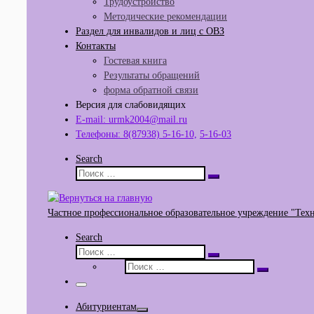
Трудоустройство
Методические рекомендации
Раздел для инвалидов и лиц с ОВЗ
Контакты
Гостевая книга
Результаты обращений
форма обратной связи
Версия для слабовидящих
E-mail: urmk2004@mail.ru
Телефоны: 8(87938) 5-16-10,
5-16-03
Search
Поиск
Поиск
…
Частное профессиональное образовательное учреждение "Тех
Search
Поиск
Поиск
Поиск
…
Поиск
…
Меню
Абитуриентам