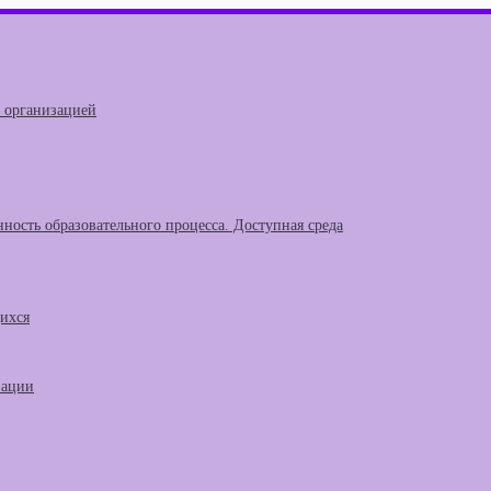
й организацией
ность образовательного процесса. Доступная среда
щихся
зации