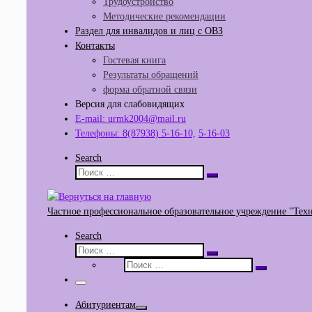
Трудоустройство
Методические рекомендации
Раздел для инвалидов и лиц с ОВЗ
Контакты
Гостевая книга
Результаты обращений
форма обратной связи
Версия для слабовидящих
E-mail: urmk2004@mail.ru
Телефоны: 8(87938) 5-16-10,
5-16-03
Search
Поиск
Поиск
…
Частное профессиональное образовательное учреждение "Тех
Search
Поиск
Поиск
Поиск
…
Поиск
…
Меню
Абитуриентам