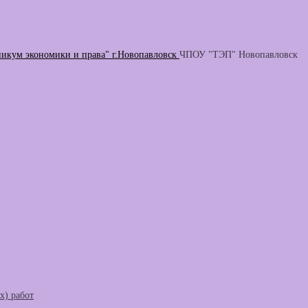
никум экономики и права" г.Новопавловск
ЧПОУ "ТЭП" Новопавловск
) работ