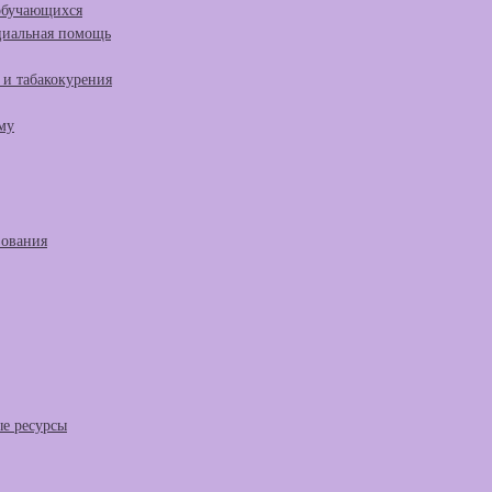
 обучающихся
циальная помощь
и табакокурения
му
зования
е ресурсы