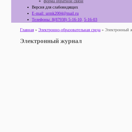
форма обратной связи
Версия для слабовидящих
E-mail: urmk2004@mail.ru
Телефоны: 8(87938) 5-16-10,
5-16-03
Главная
»
Электронно-образовательная среда
»
Электронный 
Электронный журнал