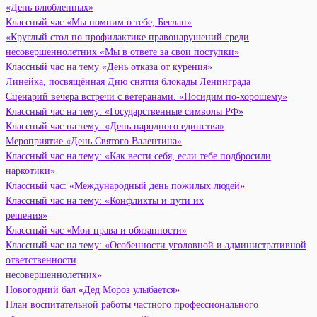
«День влюбленных»
Классный час «Мы помним о тебе, Беслан»
«Круглый стол по профилактике правонарушений среди
несовершеннолетних «Мы в ответе за свои поступки»
Классный час на тему «День отказа от курения»
Линейка, посвящённая Дню снятия блокады Ленинграда
Сценарий вечера встречи с ветеранами. «Посидим по-хорошему»
Классный час на тему: «Государственные символы РФ»
Классный час на тему: «День народного единства»
Мероприятие «День Святого Валентина»
Классный час на тему: «Как вести себя, если тебе подбросили
наркотики»
Классный час: «Международный день пожилых людей»
Классный час на тему: «Конфликты и пути их
решения»
Классный час «Мои права и обязанности»
Классный час на тему: «Особенности уголовной и административной
ответственности
несовершеннолетних»
Новогодний бал «Дед Мороз улыбается»
План воспитательной работы частного профессионального