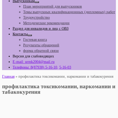
Выпускникам
План мероприятий для выпускников
Темы выпускных квалификационных (дипломных) работ
Трудоустройство
Методические рекомендации
Раздел для инвалидов и лиц с ОВЗ
Контакты
Гостевая книга
Результаты обращений
форма обратной связи
Версия для слабовидящих
E-mail: urmk2004@mail.ru
Телефоны: 8(87938) 5-16-10,
5-16-03
Главная
»
профилактика токсикомании, наркомании и табакокурения
профилактика токсикомании, наркомании и
табакокурения